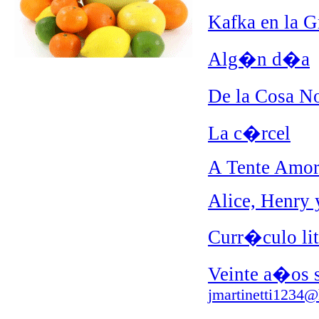
Kafka en la 
Alg�n d�a
De la Cosa No
La c�rcel
A Tente Amor
Alice, Henry 
Curr�culo lit
Veinte a�os s
jmartinetti1234