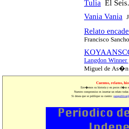
Tulia
El Seis
Vania Vania
Relato encade
Francisco Sanch
KOYAANSC
Langdon Winner 
Miguel de As�
Cuentos, relatos, hi
Env�enos su historia y en pocos d�as est
Nuestro compromiso es insertar un relato todas 
Si desea que se publique su cuento:
parapublicar